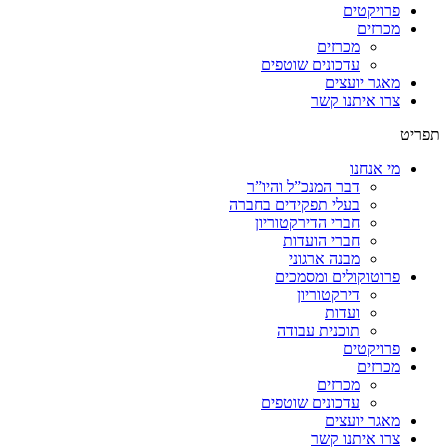
פרויקטים
מכרזים
מכרזים
עדכונים שוטפים
מאגר יועצים
צרו איתנו קשר
תפריט
מי אנחנו
דבר המנכ”ל והיו”ר
בעלי תפקידים בחברה
חברי הדירקטוריון
חברי הועדות
מבנה ארגוני
פרוטוקולים ומסמכים
דירקטוריון
ועדות
תוכנית עבודה
פרויקטים
מכרזים
מכרזים
עדכונים שוטפים
מאגר יועצים
צרו איתנו קשר