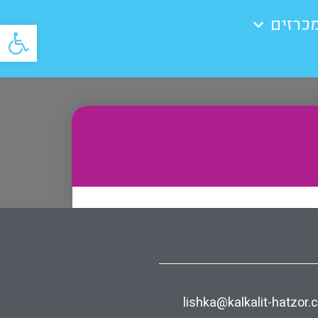
כרזים
פתח