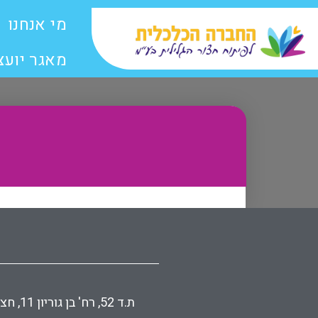
מי אנחנו
מאגר יועצ
ת.ד 52, רח' בן גוריון 11, חצור הגלילית | טל. 04-9070900 | פקס 04-9070904 | דוא״ל lishka@kalkalit-hatzor.com