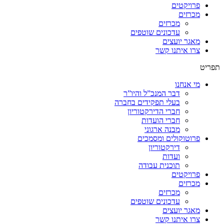
פרויקטים
מכרזים
מכרזים
עדכונים שוטפים
מאגר יועצים
צרו איתנו קשר
תפריט
מי אנחנו
דבר המנכ”ל והיו”ר
בעלי תפקידים בחברה
חברי הדירקטוריון
חברי הועדות
מבנה ארגוני
פרוטוקולים ומסמכים
דירקטוריון
ועדות
תוכנית עבודה
פרויקטים
מכרזים
מכרזים
עדכונים שוטפים
מאגר יועצים
צרו איתנו קשר