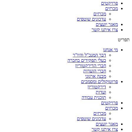
פרויקטים
מכרזים
מכרזים
עדכונים שוטפים
מאגר יועצים
צרו איתנו קשר
תפריט
מי אנחנו
דבר המנכ”ל והיו”ר
בעלי תפקידים בחברה
חברי הדירקטוריון
חברי הועדות
מבנה ארגוני
פרוטוקולים ומסמכים
דירקטוריון
ועדות
תוכנית עבודה
פרויקטים
מכרזים
מכרזים
עדכונים שוטפים
מאגר יועצים
צרו איתנו קשר