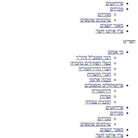
פרויקטים
מכרזים
מכרזים
עדכונים שוטפים
מאגר יועצים
צרו איתנו קשר
תפריט
מי אנחנו
דבר המנכ”ל והיו”ר
בעלי תפקידים בחברה
חברי הדירקטוריון
חברי הועדות
מבנה ארגוני
פרוטוקולים ומסמכים
דירקטוריון
ועדות
תוכנית עבודה
פרויקטים
מכרזים
מכרזים
עדכונים שוטפים
מאגר יועצים
צרו איתנו קשר