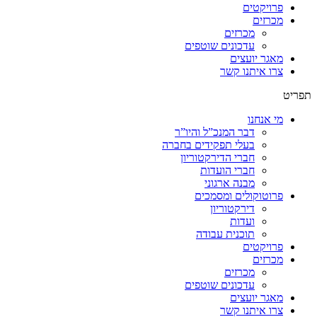
פרויקטים
מכרזים
מכרזים
עדכונים שוטפים
מאגר יועצים
צרו איתנו קשר
תפריט
מי אנחנו
דבר המנכ”ל והיו”ר
בעלי תפקידים בחברה
חברי הדירקטוריון
חברי הועדות
מבנה ארגוני
פרוטוקולים ומסמכים
דירקטוריון
ועדות
תוכנית עבודה
פרויקטים
מכרזים
מכרזים
עדכונים שוטפים
מאגר יועצים
צרו איתנו קשר