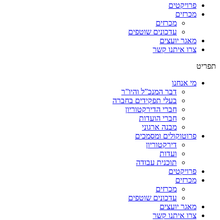
פרויקטים
מכרזים
מכרזים
עדכונים שוטפים
מאגר יועצים
צרו איתנו קשר
תפריט
מי אנחנו
דבר המנכ”ל והיו”ר
בעלי תפקידים בחברה
חברי הדירקטוריון
חברי הועדות
מבנה ארגוני
פרוטוקולים ומסמכים
דירקטוריון
ועדות
תוכנית עבודה
פרויקטים
מכרזים
מכרזים
עדכונים שוטפים
מאגר יועצים
צרו איתנו קשר