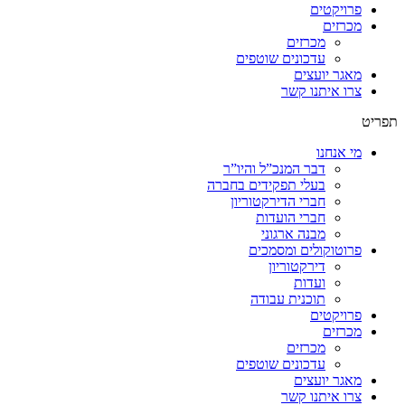
פרויקטים
מכרזים
מכרזים
עדכונים שוטפים
מאגר יועצים
צרו איתנו קשר
תפריט
מי אנחנו
דבר המנכ”ל והיו”ר
בעלי תפקידים בחברה
חברי הדירקטוריון
חברי הועדות
מבנה ארגוני
פרוטוקולים ומסמכים
דירקטוריון
ועדות
תוכנית עבודה
פרויקטים
מכרזים
מכרזים
עדכונים שוטפים
מאגר יועצים
צרו איתנו קשר