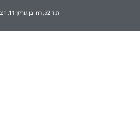
ת.ד 52, רח' בן גוריון 11, חצור הגלילית | טל. 04-9070900 | פקס 04-9070904 | דוא״ל lishka@kalkalit-hatzor.com