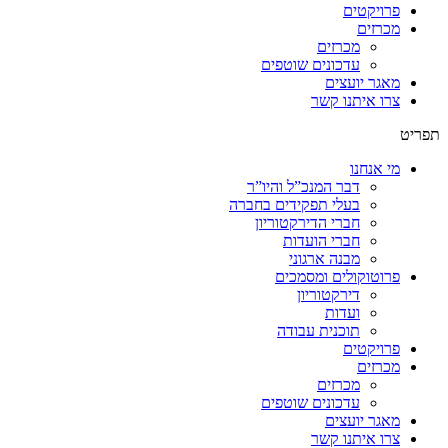
פרויקטים
מכרזים
מכרזים
עדכונים שוטפים
מאגר יועצים
צרו איתנו קשר
תפריט
מי אנחנו
דבר המנכ”ל והיו”ר
בעלי תפקידים בחברה
חברי הדירקטוריון
חברי הועדות
מבנה ארגוני
פרוטוקולים ומסמכים
דירקטוריון
ועדות
תוכנית עבודה
פרויקטים
מכרזים
מכרזים
עדכונים שוטפים
מאגר יועצים
צרו איתנו קשר