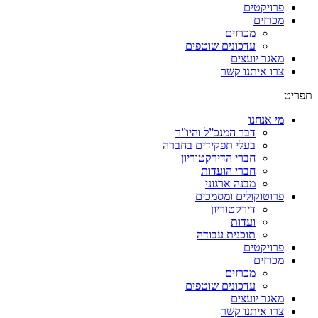
פרויקטים
מכרזים
מכרזים
עדכונים שוטפים
מאגר יועצים
צרו איתנו קשר
תפריט
מי אנחנו
דבר המנכ”ל והיו”ר
בעלי תפקידים בחברה
חברי הדירקטוריון
חברי הועדות
מבנה ארגוני
פרוטוקולים ומסמכים
דירקטוריון
ועדות
תוכנית עבודה
פרויקטים
מכרזים
מכרזים
עדכונים שוטפים
מאגר יועצים
צרו איתנו קשר