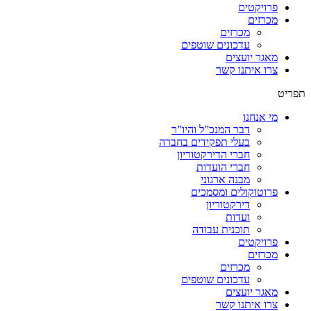
פרויקטים
מכרזים
מכרזים
עדכונים שוטפים
מאגר יועצים
צרו איתנו קשר
תפריט
מי אנחנו
דבר המנכ”ל והיו”ר
בעלי תפקידים בחברה
חברי הדירקטוריון
חברי הועדות
מבנה ארגוני
פרוטוקולים ומסמכים
דירקטוריון
ועדות
תוכנית עבודה
פרויקטים
מכרזים
מכרזים
עדכונים שוטפים
מאגר יועצים
צרו איתנו קשר