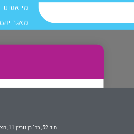
מי אנחנו
מאגר יועצ
ת.ד 52, רח' בן גוריון 11, חצור הגלילית | טל. 04-9070900 | פקס 04-9070904 | דוא״ל lishka@kalkalit-hatzor.com