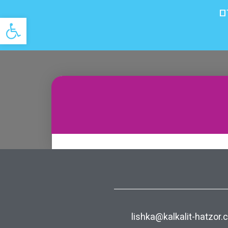
ם
פתח