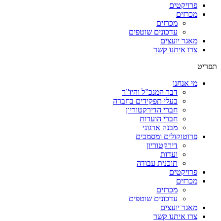
פרויקטים
מכרזים
מכרזים
עדכונים שוטפים
מאגר יועצים
צרו איתנו קשר
תפריט
מי אנחנו
דבר המנכ”ל והיו”ר
בעלי תפקידים בחברה
חברי הדירקטוריון
חברי הועדות
מבנה ארגוני
פרוטוקולים ומסמכים
דירקטוריון
ועדות
תוכנית עבודה
פרויקטים
מכרזים
מכרזים
עדכונים שוטפים
מאגר יועצים
צרו איתנו קשר