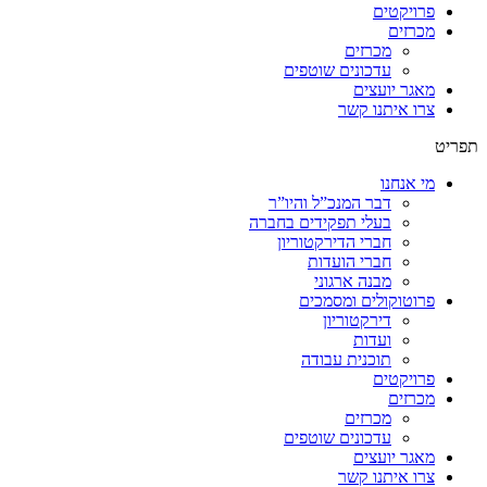
פרויקטים
מכרזים
מכרזים
עדכונים שוטפים
מאגר יועצים
צרו איתנו קשר
תפריט
מי אנחנו
דבר המנכ”ל והיו”ר
בעלי תפקידים בחברה
חברי הדירקטוריון
חברי הועדות
מבנה ארגוני
פרוטוקולים ומסמכים
דירקטוריון
ועדות
תוכנית עבודה
פרויקטים
מכרזים
מכרזים
עדכונים שוטפים
מאגר יועצים
צרו איתנו קשר