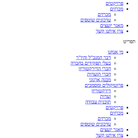
פרויקטים
מכרזים
מכרזים
עדכונים שוטפים
מאגר יועצים
צרו איתנו קשר
תפריט
מי אנחנו
דבר המנכ”ל והיו”ר
בעלי תפקידים בחברה
חברי הדירקטוריון
חברי הועדות
מבנה ארגוני
פרוטוקולים ומסמכים
דירקטוריון
ועדות
תוכנית עבודה
פרויקטים
מכרזים
מכרזים
עדכונים שוטפים
מאגר יועצים
צרו איתנו קשר