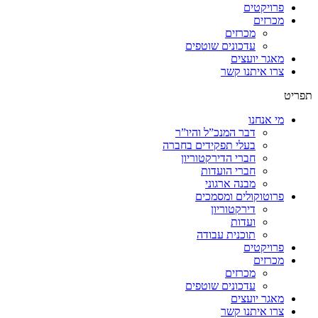
פרויקטים
מכרזים
מכרזים
עדכונים שוטפים
מאגר יועצים
צרו איתנו קשר
תפריט
מי אנחנו
דבר המנכ”ל והיו”ר
בעלי תפקידים בחברה
חברי הדירקטוריון
חברי הועדות
מבנה ארגוני
פרוטוקולים ומסמכים
דירקטוריון
ועדות
תוכנית עבודה
פרויקטים
מכרזים
מכרזים
עדכונים שוטפים
מאגר יועצים
צרו איתנו קשר