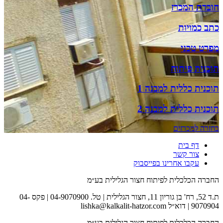
חוברת המכרז
כתב כמויות
מפרט טכני
תוכנית פיתוח
תוכנית כללית למבנה 1
תוכנית כללית למבנה 2
בחזרה למכרזים
דף בית
צור קשר
עקבו אחרינו בפייסבוק
החברה הכלכלית לפיתוח חצור הגלילית בע״מ
ת.ד 52, רח' בן גוריון 11, חצור הגלילית | טל. 04-9070900 | פקס 04-
9070904 | דוא״ל lishka@kalkalit-hatzor.com
החברה הכלכלית לפיתוח חצור הגלילית בע״מ