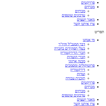
פרויקטים
מכרזים
מכרזים
עדכונים שוטפים
מאגר יועצים
צרו איתנו קשר
תפריט
מי אנחנו
דבר המנכ”ל והיו”ר
בעלי תפקידים בחברה
חברי הדירקטוריון
חברי הועדות
מבנה ארגוני
פרוטוקולים ומסמכים
דירקטוריון
ועדות
תוכנית עבודה
פרויקטים
מכרזים
מכרזים
עדכונים שוטפים
מאגר יועצים
צרו איתנו קשר